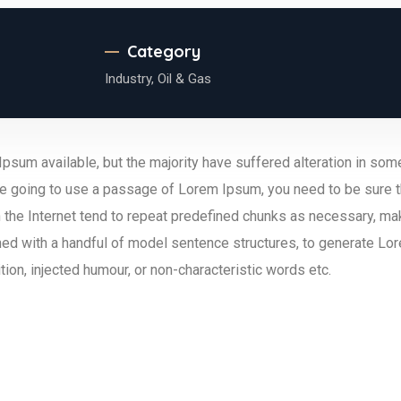
Category
Industry,
Oil & Gas
psum available, but the majority have suffered alteration in so
 are going to use a passage of Lorem Ipsum, you need to be sure t
the Internet tend to repeat predefined chunks as necessary, making
ned with a handful of model sentence structures, to generate L
ion, injected humour, or non-characteristic words etc.