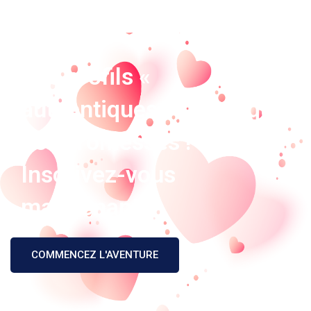
Des profils «
authentiques » plutôt que
des promesses !
Inscrivez-vous
maintenant
COMMENCEZ L'AVENTURE